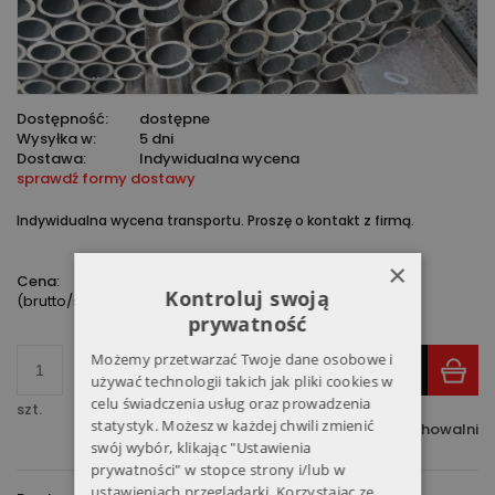
Dostępność:
dostępne
Wysyłka w:
5 dni
Dostawa:
Indywidualna wycena
sprawdź formy dostawy
Indywidualna wycena transportu. Proszę o kontakt z firmą.
880,00 zł
×
Cena:
Kontroluj swoją
(brutto/sztuka)
prywatność
Możemy przetwarzać Twoje dane osobowe i
DO KOSZYKA
używać technologii takich jak pliki cookies w
celu świadczenia usług oraz prowadzenia
szt.
statystyk. Możesz w każdej chwili zmienić
dodaj do przechowalni
swój wybór, klikając "Ustawienia
prywatności" w stopce strony i/lub w
ustawieniach przeglądarki. Korzystając ze