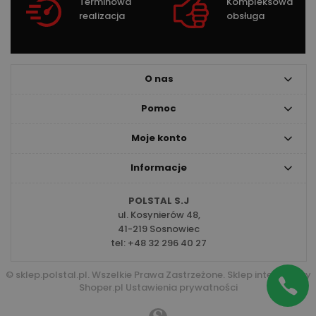
Terminowa
Kompleksowa
realizacja
obsługa
O nas
Pomoc
Moje konto
Informacje
POLSTAL S.J
ul. Kosynierów 48,
41-219 Sosnowiec
tel:
+48 32 296 40 27
© sklep.polstal.pl. Wszelkie Prawa Zastrzeżone.
Sklep internetowy
Shoper.pl
Ustawienia prywatności