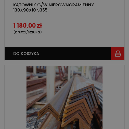
KĄTOWNIK G/W NIERÓWNORAMIENNY
130X90X10 S355
1 180,00 zł
(brutto/sztuka)
DO KOSZYKA