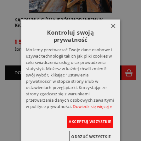
KĄTOWNIK G/W NIERÓWNORAMIENNY
×
160X80X12 S355
Kontroluj swoją
prywatność
1 500,00 zł
(brutto/sztuka)
Możemy przetwarzać Twoje dane osobowe i
używać technologii takich jak pliki cookies w
celu świadczenia usług oraz prowadzenia
statystyk. Możesz w każdej chwili zmienić
DO KOSZYKA
swój wybór, klikając "Ustawienia
prywatności" w stopce strony i/lub w
ustawieniach przeglądarki. Korzystając ze
strony zgadzasz się z warunkami
przetwarzania danych osobowych zawartymi
w polityce prywatności.
Dowiedz się więcej »
AKCEPTUJ WSZYSTKIE
ODRZUĆ WSZYSTKIE