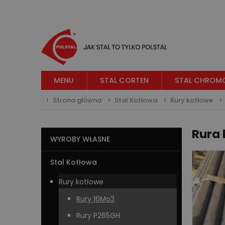
MENU
STAL CORTEN
STAL CHROM
Strona główna
Stal Kotłowa
Rury kotłowe
Rura 
WYROBY WŁASNE
Stal Kotłowa
Rury kotłowe
Rury 16Mo3
Rury P265GH