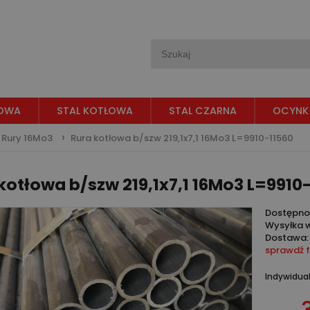
OWA
STAL KOTŁOWA
STAL CZARNA
OCYNK
Rury 16Mo3
Rura kotłowa b/szw 219,1x7,1 16Mo3 L=9910-11560
kotłowa b/szw 219,1x7,1 16Mo3 L=9910
Dostępno
Wysyłka 
Dostawa:
sprawdź 
Indywidual