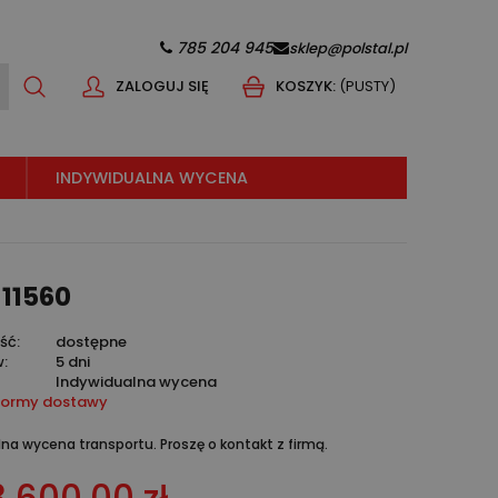
785 204 945
sklep@polstal.pl
ZALOGUJ SIĘ
KOSZYK:
(PUSTY)
INDYWIDUALNA WYCENA
-11560
ść:
dostępne
w:
5 dni
Indywidualna wycena
formy dostawy
na wycena transportu. Proszę o kontakt z firmą.