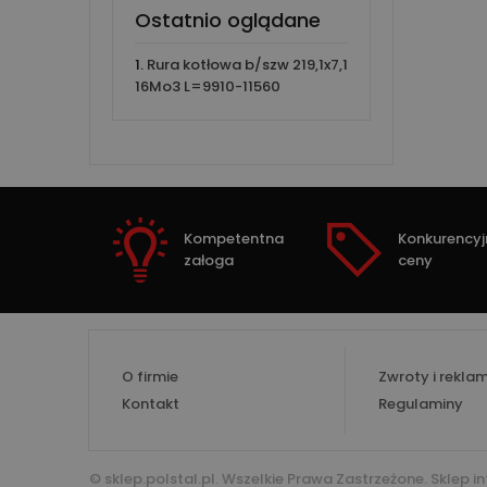
Ostatnio oglądane
Rura kotłowa b/szw 219,1x7,1
16Mo3 L=9910-11560
Kompetentna
Konkurencyj
załoga
ceny
O firmie
Zwroty i rekla
Kontakt
Regulaminy
© sklep.polstal.pl. Wszelkie Prawa Zastrzeżone.
Sklep i