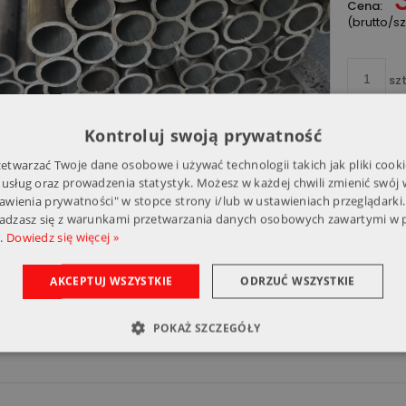
Cena:
(brutto/s
szt
Kontroluj swoją prywatność
twarzać Twoje dane osobowe i używać technologii takich jak pliki cooki
Producen
 usług oraz prowadzenia statystyk. Możesz w każdej chwili zmienić swój
Kod produ
tawienia prywatności" w stopce strony i/lub w ustawieniach przeglądarki.
gadzasz się z warunkami przetwarzania danych osobowych zawartymi w p
.
Dowiedz się więcej »
zty dostawy
AKCEPTUJ WSZYSTKIE
ODRZUĆ WSZYSTKIE
Cena nie zawiera ewentualnych
POKAŻ SZCZEGÓŁY
kosztów płatności
ór własny w siedzibie firmy