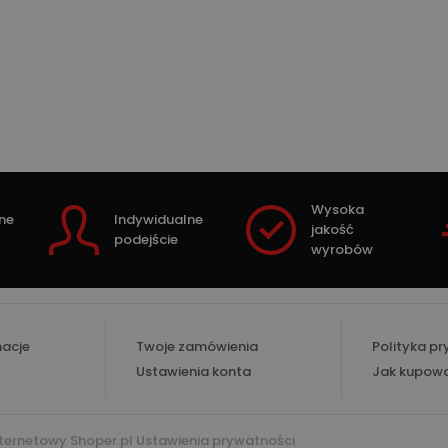
Wysoka
ne
Indywidualne
jakość
podejście
wyrobów
macje
Twoje zamówienia
Polityka p
Ustawienia konta
Jak kupow
nternetowy Shoper.pl
Ustawienia prywatności