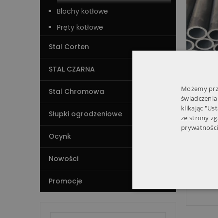
Blachy kotłowe
Pręty kotłowe
Stal Corten
STAL CZARNA
Możemy prze
Stal Chromowa
świadczenia
klikając "Us
Słupki ogrodzeniowe
ze strony z
prywatności
Ocynk
Kos
Nowości
Odbi
Promocje