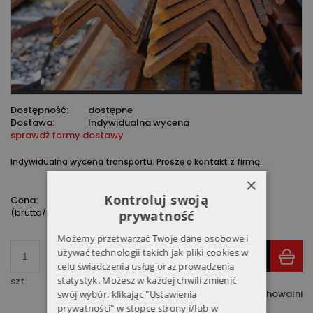
Dostępność:
dostępne
Dostawa:
Indywidualna wycena
sprawdź formy dostawy
Indywidualna wycena transportu. Proszę o kontakt z firmą.
×
2 000,00 zł
Kontroluj swoją
Cena:
(brutto/sztuka)
prywatność
Możemy przetwarzać Twoje dane osobowe i
używać technologii takich jak pliki cookies w
DO KOSZYKA
celu świadczenia usług oraz prowadzenia
statystyk. Możesz w każdej chwili zmienić
szt.
dodaj do przechowalni
swój wybór, klikając "Ustawienia
prywatności" w stopce strony i/lub w