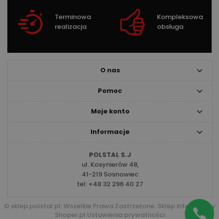
Terminowa
Kompleksowa
realizacja
obsługa
O nas
Pomoc
Moje konto
Informacje
POLSTAL S.J
ul. Kosynierów 48,
41-219 Sosnowiec
tel:
+48 32 296 40 27
© sklep.polstal.pl. Wszelkie Prawa Zastrzeżone.
Sklep internetowy
Shoper.pl
Ustawienia prywatności