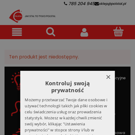
785 204 945
sklep@polstal.pl
Ten produkt jest niedostępny.
×
Kompetentna
Konkurencyjne
Kontroluj swoją
załoga
ceny
prywatność
Możemy przetwarzać Twoje dane osobowe i
Wysoka
Indywidualne
używać technologii takich jak pliki cookies w
jakość
podejście
celu świadczenia usług oraz prowadzenia
wyrobów
statystyk. Możesz w każdej chwili zmienić
swój wybór, klikając "Ustawienia
prywatności" w stopce strony i/lub w
Terminowa
Kompleksowa