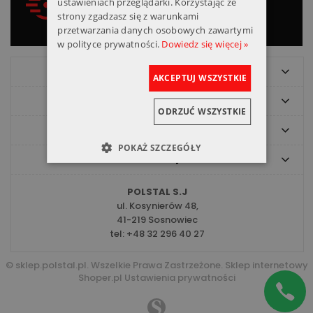
ustawieniach przeglądarki. Korzystając ze
realizacja
obsługa
strony zgadzasz się z warunkami
przetwarzania danych osobowych zawartymi
w polityce prywatności.
Dowiedz się więcej »
O nas
AKCEPTUJ WSZYSTKIE
Pomoc
ODRZUĆ WSZYSTKIE
Moje konto
POKAŻ SZCZEGÓŁY
Informacje
POLSTAL S.J
ul. Kosynierów 48,
41-219 Sosnowiec
tel:
+48 32 296 40 27
© sklep.polstal.pl. Wszelkie Prawa Zastrzeżone.
Sklep internetowy
Shoper.pl
Ustawienia prywatności